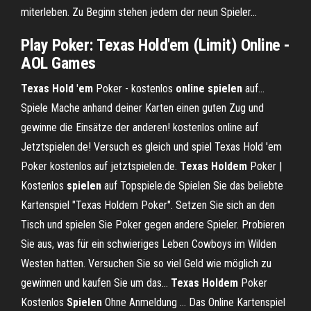
miterleben. Zu Beginn stehen jedem der neun Spieler...
Play Poker: Texas Hold'em (Limit) Online -
AOL Games
Texas
Hold
'
em
Poker - kostenlos
online
spielen
auf…
Spiele Mache anhand deiner Karten einen guten Zug und
gewinne die Einsätze der anderen! kostenlos online auf
Jetztspielen.de! Versuch es gleich und spiel Texas Hold 'em
Poker kostenlos auf jetztspielen.de.
Texas
Holdem
Poker |
Kostenlos
spielen
auf Topspiele.de Spielen Sie das beliebte
Kartenspiel "Texas Holdem Poker". Setzen Sie sich an den
Tisch und spielen Sie Poker gegen andere Spieler. Probieren
Sie aus, was für ein schwieriges Leben Cowboys im Wilden
Westen hatten. Versuchen Sie so viel Geld wie möglich zu
gewinnen und kaufen Sie um das...
Texas
Holdem
Poker
Kostenlos
Spielen
Ohne Anmeldung … Das Online Kartenspiel