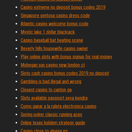
Casino extreme no deposit bonus codes 2019
Singapore sentosa casino dress code
Atlantic casino welcome bonus code
Mystic lake 1 dollar blackjack
Casino baseball bat beating scene
Beverly hills housewife casino owner
Play online slots with bonus signup for real money
Mohegan sun casino new london ct
Sloto cash casino bonus codes 2019 no deposit
Gambling is bad illegal and wrong
Closest casino to canton ga
Slots available passport seva kendra
Como ganar a la ruleta electronica casino
Spring poker classic running aces
Online texas holdem strategy guide
Casino close to alpena mi