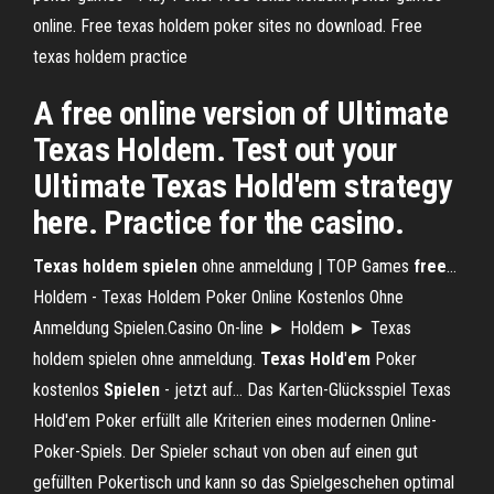
online. Free texas holdem poker sites no download. Free
texas holdem practice
A free online version of Ultimate
Texas Holdem. Test out your
Ultimate Texas Hold'em strategy
here. Practice for the casino.
Texas
holdem
spielen
ohne anmeldung | TOP Games
free
…
Holdem - Texas Holdem Poker Online Kostenlos Ohne
Anmeldung Spielen.Casino On-line ► Holdem ► Texas
holdem spielen ohne anmeldung.
Texas
Hold
'
em
Poker
kostenlos
Spielen
- jetzt auf… Das Karten-Glücksspiel Texas
Hold'em Poker erfüllt alle Kriterien eines modernen Online-
Poker-Spiels. Der Spieler schaut von oben auf einen gut
gefüllten Pokertisch und kann so das Spielgeschehen optimal