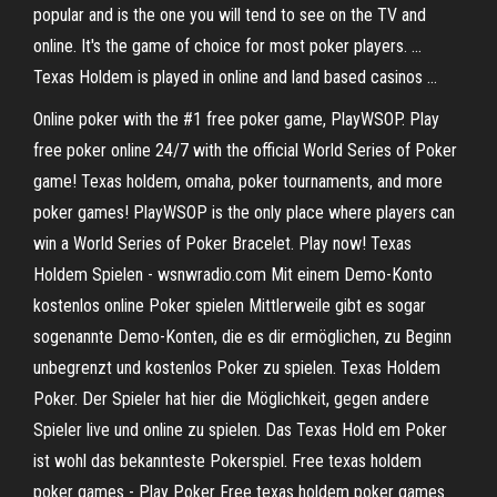
popular and is the one you will tend to see on the TV and
online. It's the game of choice for most poker players. ...
Texas Holdem is played in online and land based casinos ...
Online poker with the #1 free poker game, PlayWSOP. Play
free poker online 24/7 with the official World Series of Poker
game! Texas holdem, omaha, poker tournaments, and more
poker games! PlayWSOP is the only place where players can
win a World Series of Poker Bracelet. Play now! Texas
Holdem Spielen - wsnwradio.com Mit einem Demo-Konto
kostenlos online Poker spielen Mittlerweile gibt es sogar
sogenannte Demo-Konten, die es dir ermöglichen, zu Beginn
unbegrenzt und kostenlos Poker zu spielen. Texas Holdem
Poker. Der Spieler hat hier die Möglichkeit, gegen andere
Spieler live und online zu spielen. Das Texas Hold em Poker
ist wohl das bekannteste Pokerspiel. Free texas holdem
poker games - Play Poker Free texas holdem poker games