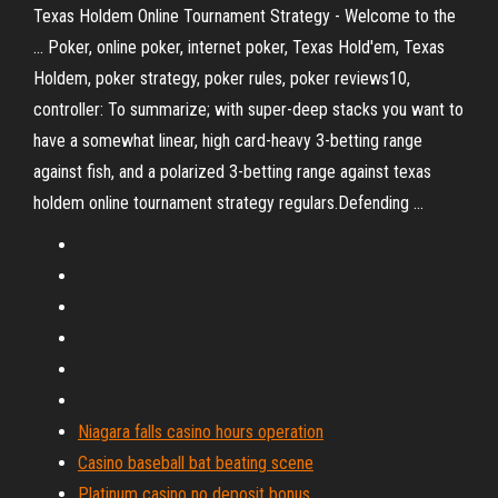
Texas Holdem Online Tournament Strategy - Welcome to the
... Poker, online poker, internet poker, Texas Hold'em, Texas
Holdem, poker strategy, poker rules, poker reviews10,
controller: To summarize; with super-deep stacks you want to
have a somewhat linear, high card-heavy 3-betting range
against fish, and a polarized 3-betting range against texas
holdem online tournament strategy regulars.Defending ...
Niagara falls casino hours operation
Casino baseball bat beating scene
Platinum casino no deposit bonus